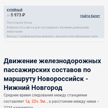
купейный
5 973 ₽
от
Найти билет
Постельное белье
В вагоне есть места для пассажиров с мелкими домашними
животными
Вагоны с правом выбора мужского, женского или смешанного купе.
Движение железнодорожных
пассажирских составов по
маршруту Новороссийск -
Нижний Новгород
Среднее время следования между станциями
составляет
1д. 22ч. 5м.
, а расстояние между ними –
2234 километра.