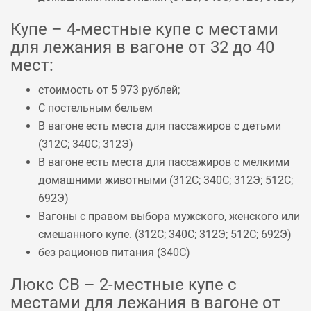
Купе – 4-местные купе с местами
для лежания в вагоне от 32 до 40
мест:
стоимость от 5 973 рублей;
С постельным бельем
В вагоне есть места для пассажиров с детьми
(
312С
;
340С
;
312Э
)
В вагоне есть места для пассажиров с мелкими
домашними животными (
312С
;
340С
;
312Э
;
512С
;
692Э
)
Вагоны с правом выбора мужского, женского или
смешанного купе. (
312С
;
340С
;
312Э
;
512С
;
692Э
)
без рационов питания (
340С
)
Люкс СВ – 2-местные купе с
местами для лежания в вагоне от