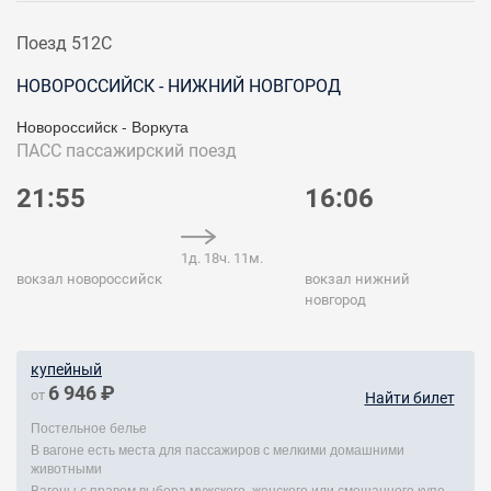
Поезд 512С
НОВОРОССИЙСК - НИЖНИЙ НОВГОРОД
Новороссийск - Воркута
ПАСС
пассажирский поезд
21:55
16:06
1д. 18ч. 11м.
вокзал новороссийск
вокзал нижний
новгород
купейный
6 946 ₽
от
Найти билет
Постельное белье
В вагоне есть места для пассажиров с мелкими домашними
животными
Вагоны с правом выбора мужского, женского или смешанного купе.