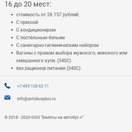
16 до 20 мест:
стоимость от 26 157 рублей;
С прессой
С кондиционером
С постельным бельем
С санитарно-гигиеническим набором
Вагоны с правом выбора мужского, женского или
смешанного купе. (
340С
)
без рационов питания (
340С
)
+7 495 128 62 11
info@avtobusplus.ru
© 2018 - 2026 ООО "Билеты на автобус +"