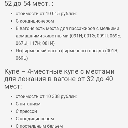
52 до 54 мест. :
стоимость от 10 015 рублей;
С кондиционером
В вагоне есть места для пассажиров с мелкими
домашними животными (
091И
;
001Э
;
009Н
;
069Ь
;
067Ы
;
117Н
;
081И
)
Нефирменный вагон фирменного поезда (
001Э
;
069Ь
)
Купе – 4-местные купе с местами
для лежания в вагоне от 32 до 40
мест:
стоимость от 10 338 рублей;
С питанием
С прессой
С кондиционером
С постельным бельем