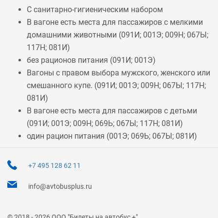
С санитарно-гигиеническим набором
В вагоне есть места для пассажиров с мелкими
домашними животными (
091И
;
001Э
;
009Н
;
067Ы
;
117Н
;
081И
)
без рационов питания (
091И
;
001Э
)
Вагоны с правом выбора мужского, женского или
смешанного купе. (
091И
;
001Э
;
009Н
;
067Ы
;
117Н
;
081И
)
В вагоне есть места для пассажиров с детьми
(
091И
;
001Э
;
009Н
;
069Ь
;
067Ы
;
117Н
;
081И
)
один рацион питания (
001Э
;
069Ь
;
067Ы
;
081И
)
+7 495 128 62 11
info@avtobusplus.ru
© 2018 - 2026 ООО "Билеты на автобус +"