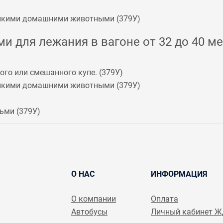
мелкими домашними животными (
379У
)
и для лежания в вагоне от 32 до 40 ме
го или смешанного купе. (
379У
)
мелкими домашними животными (
379У
)
ьми (
379У
)
О НАС
ИНФОРМАЦИЯ
О компании
Оплата
Автобусы
Личный кабинет 