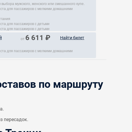
 выбора мужского, женского или смешанного купе.
места для пассажиров с мелкими домашними
итания
еста для пассажиров с детьми
еста для пассажиров с детьми
6 611 ₽
й
Найти билет
от
места для пассажиров с мелкими домашними
ставов по маршруту
а.
з пересадок.