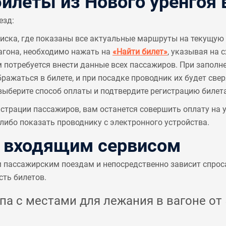
леты из Нового уренгоя 
езд:
писка, где показаны все актуальные маршруты на текущую 
агона, необходимо нажать на
«Найти билет»
, указывая на 
м потребуется внести данные всех пассажиров. При заполн
ажаться в билете, и при посадке проводник их будет све
выберите способ оплаты и подтвердите регистрацию билета
страции пассажиров, вам останется совершить оплату на
ибо показать проводнику с электронного устройства.
с входящим сервисом
м пассажирским поездам и непосредственно зависит спрос
сть билетов.
а с местами для лежания в вагоне от 5