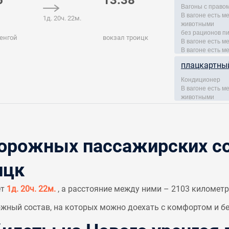
6
13:38
Вагоны с правом
В вагоне есть 
1д. 20ч. 22м.
животными
без рационов п
енгой
вокзал троицк
В вагоне есть м
В вагоне есть м
плацкартны
Кондиционер
В вагоне есть 
животными
рожных пассажирских со
ицк
ет
1д. 20ч. 22м.
, а расстояние между ними – 2103 километр
ный состав, на которых можно доехать с комфортом и бе