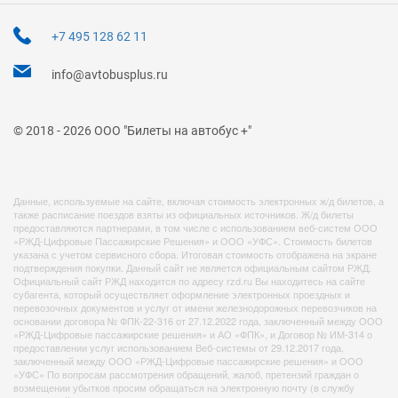
+7 495 128 62 11
info@avtobusplus.ru
© 2018 - 2026 ООО "Билеты на автобус +"
Данные, используемые на сайте, включая стоимость электронных ж/д билетов, а
также расписание поездов взяты из официальных источников. Ж/д билеты
предоставляются партнерами, в том числе с использованием веб-систем ООО
«РЖД-Цифровые Пассажирские Решения» и ООО «УФС». Стоимость билетов
указана с учетом сервисного сбора. Итоговая стоимость отображена на экране
подтверждения покупки. Данный сайт не является официальным сайтом РЖД.
Официальный сайт РЖД находится по адресу rzd.ru Вы находитесь на сайте
субагента, который осуществляет оформление электронных проездных и
перевозочных документов и услуг от имени железнодорожных перевозчиков на
основании договора № ФПК-22-316 от 27.12.2022 года, заключенный между ООО
«РЖД-Цифровые пассажирские решения» и АО «ФПК», и Договор № ИМ-314 о
предоставлении услуг использованием Веб-системы от 29.12.2017 года,
заключенный между ООО «РЖД-Цифровые пассажирские решения» и ООО
«УФС» По вопросам рассмотрения обращений, жалоб, претензий граждан о
возмещении убытков просим обращаться на электронную почту (в службу