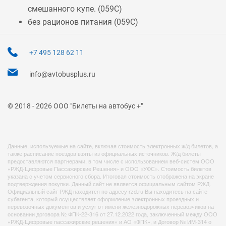
смешанного купе. (
059С
)
без рационов питания (
059С
)
+7 495 128 62 11
info@avtobusplus.ru
© 2018 - 2026 ООО "Билеты на автобус +"
Данные, используемые на сайте, включая стоимость электронных ж/д билетов, а
также расписание поездов взяты из официальных источников. Ж/д билеты
предоставляются партнерами, в том числе с использованием веб-систем ООО
«РЖД-Цифровые Пассажирские Решения» и ООО «УФС». Стоимость билетов
указана с учетом сервисного сбора. Итоговая стоимость отображена на экране
подтверждения покупки. Данный сайт не является официальным сайтом РЖД.
Официальный сайт РЖД находится по адресу rzd.ru Вы находитесь на сайте
субагента, который осуществляет оформление электронных проездных и
перевозочных документов и услуг от имени железнодорожных перевозчиков на
основании договора № ФПК-22-316 от 27.12.2022 года, заключенный между ООО
«РЖД-Цифровые пассажирские решения» и АО «ФПК», и Договор № ИМ-314 о