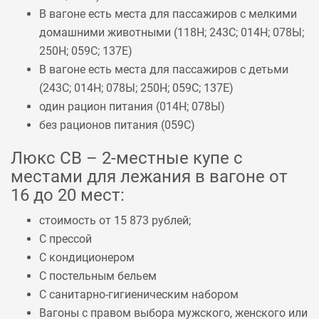
В вагоне есть места для пассажиров с мелкими
домашними животными (
118Н
;
243С
;
014Н
;
078Ы
;
250Н
;
059С
;
137Е
)
В вагоне есть места для пассажиров с детьми
(
243С
;
014Н
;
078Ы
;
250Н
;
059С
;
137Е
)
один рацион питания (
014Н
;
078Ы
)
без рационов питания (
059С
)
Люкс СВ – 2-местные купе с
местами для лежания в вагоне от
16 до 20 мест:
стоимость от 15 873 рублей;
С прессой
С кондиционером
С постельным бельем
С санитарно-гигиеническим набором
Вагоны с правом выбора мужского, женского или