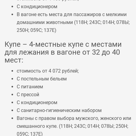
С кондиционером
В вагоне есть места для пассажиров с мелкими
домашними животными (
118Н
;
243С
;
014Н
;
078Ы
;
250Н
;
059С
;
137Е
)
Купе – 4-местные купе с местами
для лежания в вагоне от 32 до 40
мест:
стоимость от 4 072 рублей;
С постельным бельем
С питанием
С прессой
С кондиционером
С санитарно-гигиеническим набором
Вагоны с правом выбора мужского, женского или
смешанного купе. (
118Н
;
243С
;
014Н
;
078Ы
;
250Н
;
059С
;
137Е
)