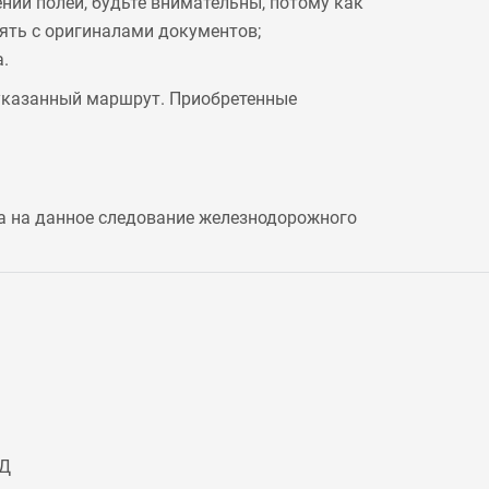
ении полей, будьте внимательны, потому как
рять с оригиналами документов;
.
 указанный маршрут. Приобретенные
а на данное следование железнодорожного
ЖД