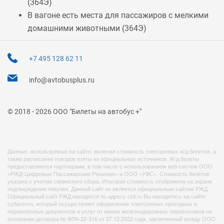
(
364Э
)
В вагоне есть места для пассажиров с мелкими
домашними животными (
364Э
)
+7 495 128 62 11
info@avtobusplus.ru
© 2018 - 2026 ООО "Билеты на автобус +"
Данные, используемые на сайте, включая стоимость электронных ж/д билетов, а
также расписание поездов взяты из официальных источников. Ж/д билеты
предоставляются партнерами, в том числе с использованием веб-систем ООО
«РЖД-Цифровые Пассажирские Решения» и ООО «УФС». Стоимость билетов
указана с учетом сервисного сбора. Итоговая стоимость отображена на экране
подтверждения покупки. Данный сайт не является официальным сайтом РЖД.
Официальный сайт РЖД находится по адресу rzd.ru Вы находитесь на сайте
субагента, который осуществляет оформление электронных проездных и
перевозочных документов и услуг от имени железнодорожных перевозчиков на
основании договора № ФПК-22-316 от 27.12.2022 года, заключенный между ООО