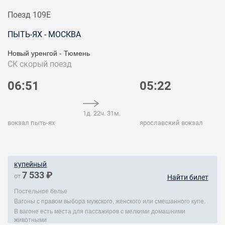
Поезд 109Е
ПЫТЬ-ЯХ - МОСКВА
Новый уренгой - Тюмень
СК
скорый поезд
06:51
05:22
1д. 22ч. 31м.
вокзал пыть-ях
ярославский вокзал
купейный
7 533 ₽
от
Найти билет
Постельное белье
Вагоны с правом выбора мужского, женского или смешанного купе.
В вагоне есть места для пассажиров с мелкими домашними
животными