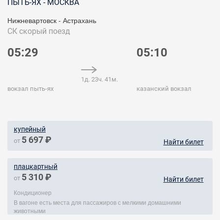
ПЫТЬ-ЯХ - МОСКВА
Нижневартовск - Астрахань
СК
скорый поезд
05:29
05:10
1д. 23ч. 41м.
вокзал пыть-ях
казанский вокзал
купейный
5 697 ₽
от
Найти билет
плацкартный
5 310 ₽
от
Найти билет
Кондиционер
В вагоне есть места для пассажиров с мелкими домашними
животными