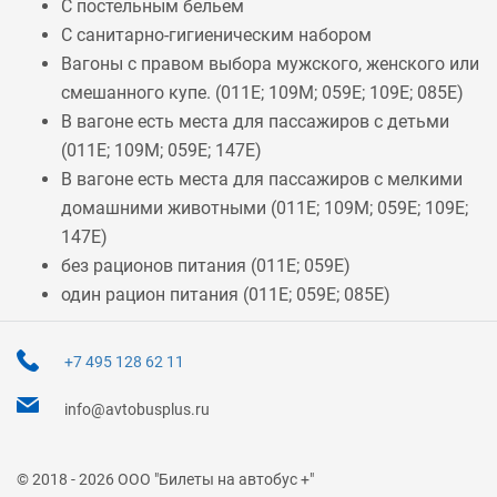
С постельным бельем
С санитарно-гигиеническим набором
Вагоны с правом выбора мужского, женского или
смешанного купе. (
011Е
;
109М
;
059Е
;
109Е
;
085Е
)
В вагоне есть места для пассажиров с детьми
(
011Е
;
109М
;
059Е
;
147Е
)
В вагоне есть места для пассажиров с мелкими
домашними животными (
011Е
;
109М
;
059Е
;
109Е
;
147Е
)
без рационов питания (
011Е
;
059Е
)
один рацион питания (
011Е
;
059Е
;
085Е
)
+7 495 128 62 11
info@avtobusplus.ru
© 2018 - 2026 ООО "Билеты на автобус +"