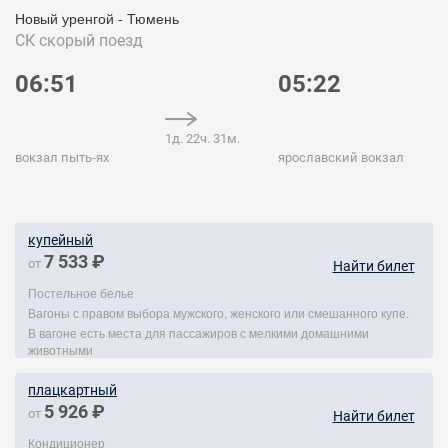
Новый уренгой - Тюмень
СК
скорый поезд
06:51
05:22
1д. 22ч. 31м.
вокзал пыть-ях
ярославский вокзал
купейный
7 533 ₽
от
Найти билет
Постельное белье
Вагоны с правом выбора мужского, женского или смешанного купе.
В вагоне есть места для пассажиров с мелкими домашними
животными
плацкартный
5 926 ₽
от
Найти билет
Кондиционер