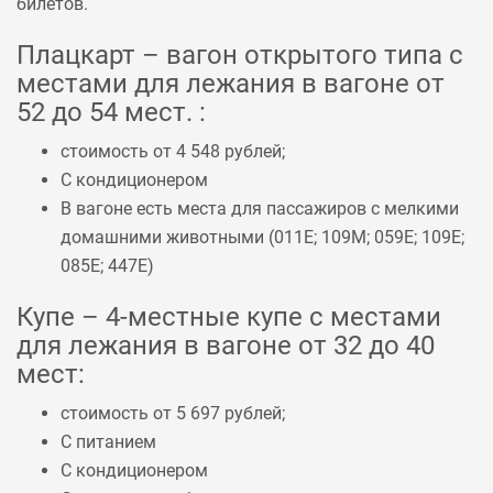
билетов.
Плацкарт – вагон открытого типа с
местами для лежания в вагоне от
52 до 54 мест. :
стоимость от 4 548 рублей;
С кондиционером
В вагоне есть места для пассажиров с мелкими
домашними животными (
011Е
;
109М
;
059Е
;
109Е
;
085Е
;
447Е
)
Купе – 4-местные купе с местами
для лежания в вагоне от 32 до 40
мест:
стоимость от 5 697 рублей;
С питанием
С кондиционером