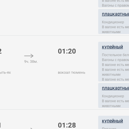
В вагоне есть м
Вагоны с правом
плацкартны
Кондиционер
В вагоне есть 
животными
купейный
2
01:20
Постельное бел
Вагоны с правом
9ч. 38м.
В вагоне есть м
В вагоне есть 
ыть-ях
вокзал тюмень
животными
В вагоне есть м
плацкартны
Кондиционер
В вагоне есть 
животными
купейный
1
01:28
Питание