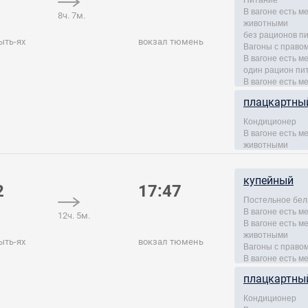
В вагоне есть 
8ч. 7м.
животными
без рационов п
ыть-ях
вокзал тюмень
Вагоны с правом
В вагоне есть м
один рацион пи
В вагоне есть м
плацкартны
Кондиционер
В вагоне есть 
животными
купейный
2
17:47
Постельное бел
В вагоне есть м
12ч. 5м.
В вагоне есть 
животными
ыть-ях
вокзал тюмень
Вагоны с правом
В вагоне есть м
плацкартны
Кондиционер