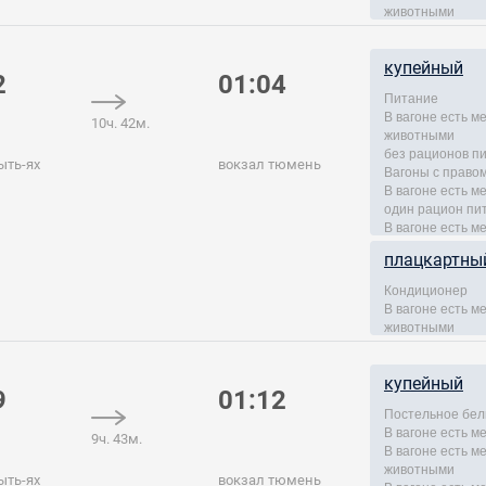
животными
купейный
2
01:04
Питание
В вагоне есть 
10ч. 42м.
животными
без рационов п
ыть-ях
вокзал тюмень
Вагоны с правом
В вагоне есть м
один рацион пи
В вагоне есть м
плацкартны
Кондиционер
В вагоне есть 
животными
купейный
9
01:12
Постельное бел
В вагоне есть м
9ч. 43м.
В вагоне есть 
животными
ыть-ях
вокзал тюмень