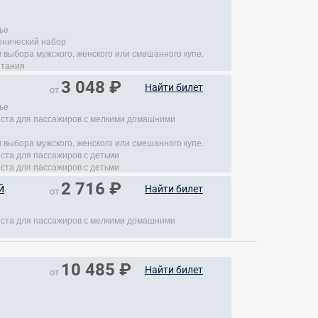
ье
енический набор
 выбора мужского, женского или смешанного купе.
итания
3 048 ₽
Найти билет
от
ье
места для пассажиров с мелкими домашними
 выбора мужского, женского или смешанного купе.
еста для пассажиров с детьми
еста для пассажиров с детьми
2 716 ₽
й
Найти билет
от
места для пассажиров с мелкими домашними
10 485 ₽
Найти билет
от