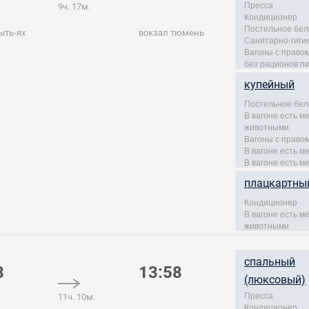
Пресса
9ч. 17м.
Кондиционер
Постельное бел
ыть-ях
вокзал тюмень
Санитарно-гиги
Вагоны с правом
без рационов п
купейный
Постельное бел
В вагоне есть 
животными
Вагоны с правом
В вагоне есть м
В вагоне есть м
плацкартны
Кондиционер
В вагоне есть 
животными
спальный
8
13:58
(люксовый)
Пресса
11ч. 10м.
Кондиционер