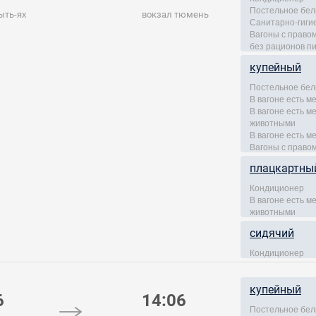
Постельное бел
ыть-ях
вокзал тюмень
Санитарно-гиги
Вагоны с правом
без рационов п
купейный
Постельное бел
В вагоне есть м
В вагоне есть 
животными
В вагоне есть м
Вагоны с правом
плацкартны
Кондиционер
В вагоне есть 
животными
сидячий
Кондиционер
купейный
6
14:06
Постельное бел