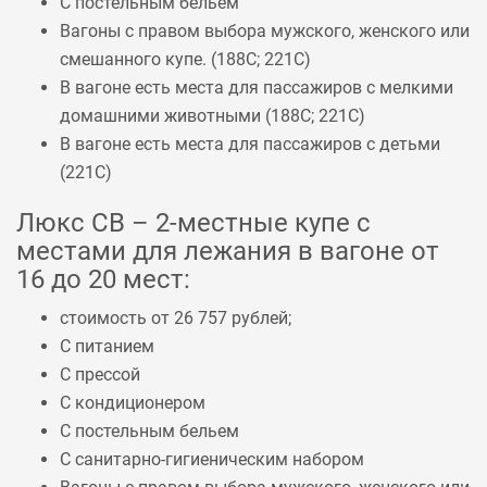
С постельным бельем
Вагоны с правом выбора мужского, женского или
смешанного купе. (
188С
;
221С
)
В вагоне есть места для пассажиров с мелкими
домашними животными (
188С
;
221С
)
В вагоне есть места для пассажиров с детьми
(
221С
)
Люкс СВ – 2-местные купе с
местами для лежания в вагоне от
16 до 20 мест:
стоимость от 26 757 рублей;
С питанием
С прессой
С кондиционером
С постельным бельем
С санитарно-гигиеническим набором