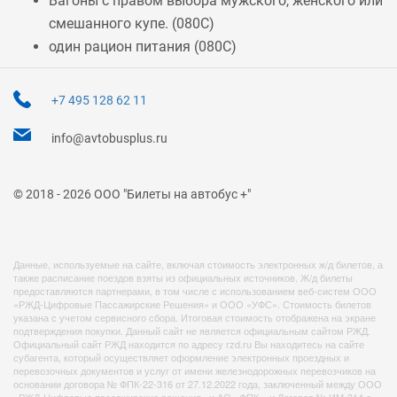
Вагоны с правом выбора мужского, женского или
смешанного купе. (
080С
)
один рацион питания (
080С
)
+7 495 128 62 11
info@avtobusplus.ru
© 2018 - 2026 ООО "Билеты на автобус +"
Данные, используемые на сайте, включая стоимость электронных ж/д билетов, а
также расписание поездов взяты из официальных источников. Ж/д билеты
предоставляются партнерами, в том числе с использованием веб-систем ООО
«РЖД-Цифровые Пассажирские Решения» и ООО «УФС». Стоимость билетов
указана с учетом сервисного сбора. Итоговая стоимость отображена на экране
подтверждения покупки. Данный сайт не является официальным сайтом РЖД.
Официальный сайт РЖД находится по адресу rzd.ru Вы находитесь на сайте
субагента, который осуществляет оформление электронных проездных и
перевозочных документов и услуг от имени железнодорожных перевозчиков на
основании договора № ФПК-22-316 от 27.12.2022 года, заключенный между ООО