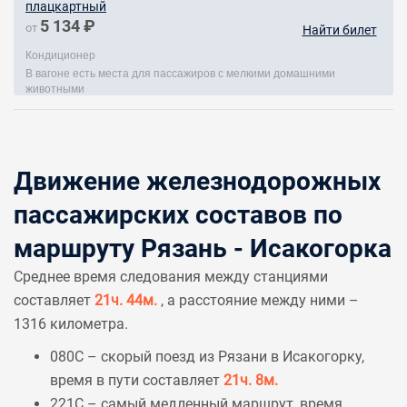
плацкартный
5 134 ₽
от
Найти билет
Кондиционер
В вагоне есть места для пассажиров с мелкими домашними
животными
Движение железнодорожных
пассажирских составов по
маршруту Рязань - Исакогорка
Среднее время следования между станциями
составляет
21ч. 44м.
, а расстояние между ними –
1316 километра.
080С – скорый поезд из Рязани в Исакогорку,
время в пути составляет
21ч. 8м.
221С – самый медленный маршрут, время