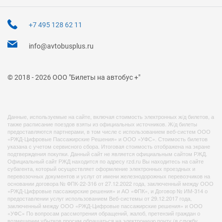
+7 495 128 62 11
info@avtobusplus.ru
© 2018 - 2026 ООО "Билеты на автобус +"
Данные, используемые на сайте, включая стоимость электронных ж/д билетов, а
также расписание поездов взяты из официальных источников. Ж/д билеты
предоставляются партнерами, в том числе с использованием веб-систем ООО
«РЖД-Цифровые Пассажирские Решения» и ООО «УФС». Стоимость билетов
указана с учетом сервисного сбора. Итоговая стоимость отображена на экране
подтверждения покупки. Данный сайт не является официальным сайтом РЖД.
Официальный сайт РЖД находится по адресу rzd.ru Вы находитесь на сайте
субагента, который осуществляет оформление электронных проездных и
перевозочных документов и услуг от имени железнодорожных перевозчиков на
основании договора № ФПК-22-316 от 27.12.2022 года, заключенный между ООО
«РЖД-Цифровые пассажирские решения» и АО «ФПК», и Договор № ИМ-314 о
предоставлении услуг использованием Веб-системы от 29.12.2017 года,
заключенный между ООО «РЖД-Цифровые пассажирские решения» и ООО
«УФС» По вопросам рассмотрения обращений, жалоб, претензий граждан о
возмещении убытков просим обращаться на электронную почту (в службу