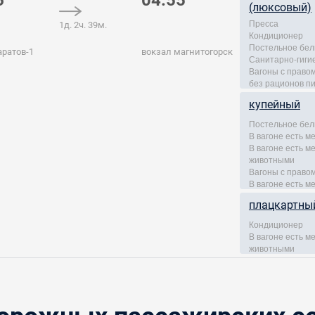
6
04:55
(люксовый)
Пресса
1д. 2ч. 39м.
Кондиционер
Постельное бел
аратов-1
вокзал магнитогорск
Санитарно-гиги
Вагоны с правом
без рационов п
купейный
Постельное бел
В вагоне есть м
В вагоне есть 
животными
Вагоны с правом
В вагоне есть м
плацкартны
Кондиционер
В вагоне есть 
животными