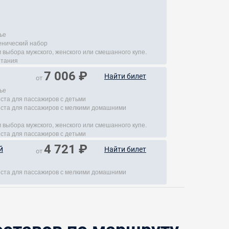
ье
енический набор
 выбора мужского, женского или смешанного купе.
итания
7 006 ₽
Найти билет
от
ье
еста для пассажиров с детьми
места для пассажиров с мелкими домашними
 выбора мужского, женского или смешанного купе.
еста для пассажиров с детьми
4 721 ₽
й
Найти билет
от
места для пассажиров с мелкими домашними