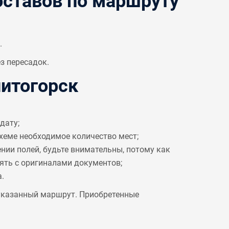
ставов по маршруту
.
з пересадок.
итогорск
дату;
схеме необходимое количество мест;
ении полей, будьте внимательны, потому как
рять с оригиналами документов;
.
 указанный маршрут. Приобретенные