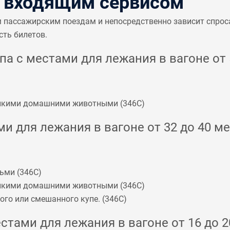
с входящим сервисом
м пассажирским поездам и непосредственно зависит спрос
сть билетов.
а с местами для лежания в вагоне от 5
мелкими домашними животными (
346С
)
и для лежания в вагоне от 32 до 40 ме
ьми (
346С
)
мелкими домашними животными (
346С
)
го или смешанного купе. (
346С
)
стами для лежания в вагоне от 16 до 2