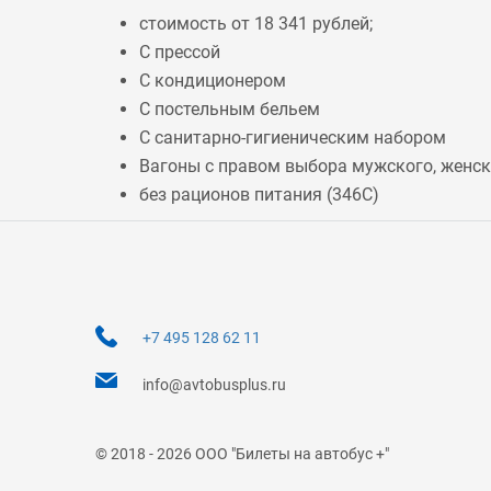
стоимость от 18 341 рублей;
С прессой
С кондиционером
С постельным бельем
С санитарно-гигиеническим набором
Вагоны с правом выбора мужского, женско
без рационов питания (
346С
)
+7 495 128 62 11
info@avtobusplus.ru
© 2018 - 2026 ООО "Билеты на автобус +"