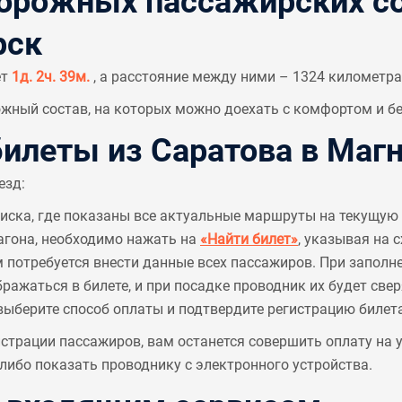
рожных пассажирских со
рск
ет
1д. 2ч. 39м.
, а расстояние между ними – 1324 километра
ный состав, на которых можно доехать с комфортом и бе
леты из Саратова в Магн
езд:
писка, где показаны все актуальные маршруты на текущую 
агона, необходимо нажать на
«Найти билет»
, указывая на 
м потребуется внести данные всех пассажиров. При заполн
ажаться в билете, и при посадке проводник их будет све
выберите способ оплаты и подтвердите регистрацию билета
страции пассажиров, вам останется совершить оплату на
ибо показать проводнику с электронного устройства.