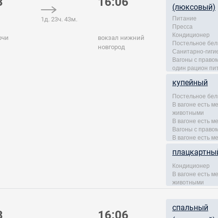
3
16:06
(люксовый)
Питание
1д. 23ч. 43м.
Пресса
Кондиционер
очи
вокзал нижний
Постельное бел
новгород
Санитарно-гиги
Вагоны с правом
один рацион пи
купейный
Постельное бел
В вагоне есть 
животными
В вагоне есть м
Вагоны с правом
В вагоне есть м
плацкартны
Кондиционер
В вагоне есть 
животными
спальный
3
16:06