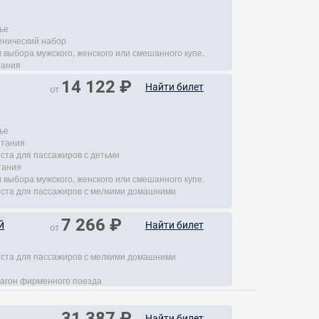
ье
енический набор
 выбора мужского, женского или смешанного купе.
тания
14 122 ₽
Найти билет
от
ье
итания
еста для пассажиров с детьми
тания
 выбора мужского, женского или смешанного купе.
места для пассажиров с мелкими домашними
7 266 ₽
й
Найти билет
от
места для пассажиров с мелкими домашними
агон фирменного поезда
31 387 ₽
Найти билет