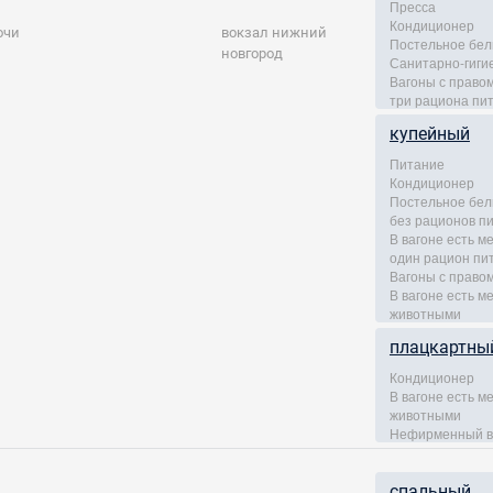
Пресса
Кондиционер
очи
вокзал нижний
Постельное бел
новгород
Санитарно-гиги
Вагоны с правом
три рациона пи
купейный
Питание
Кондиционер
Постельное бел
без рационов п
В вагоне есть м
один рацион пи
Вагоны с правом
В вагоне есть 
животными
плацкартны
Кондиционер
В вагоне есть 
животными
Нефирменный в
спальный