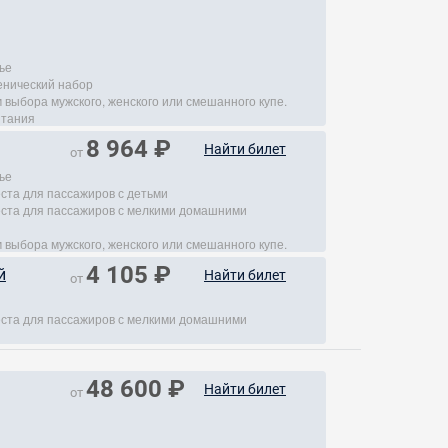
ье
енический набор
 выбора мужского, женского или смешанного купе.
итания
8 964 ₽
Найти билет
от
ье
еста для пассажиров с детьми
места для пассажиров с мелкими домашними
 выбора мужского, женского или смешанного купе.
4 105 ₽
й
Найти билет
от
места для пассажиров с мелкими домашними
48 600 ₽
Найти билет
от