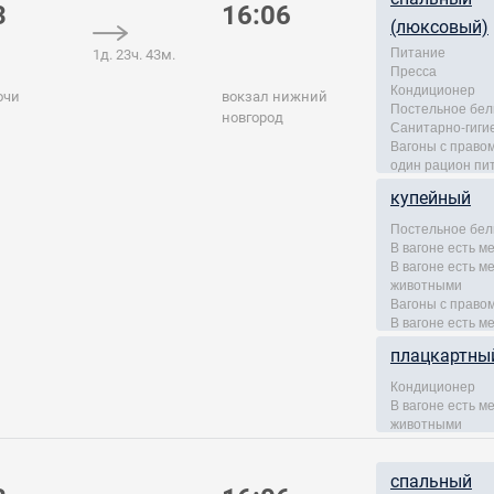
3
16:06
(люксовый)
Питание
1д. 23ч. 43м.
Пресса
Кондиционер
очи
вокзал нижний
Постельное бел
новгород
Санитарно-гиги
Вагоны с правом
один рацион пи
купейный
Постельное бел
В вагоне есть м
В вагоне есть 
животными
Вагоны с правом
В вагоне есть м
плацкартны
Кондиционер
В вагоне есть 
животными
спальный