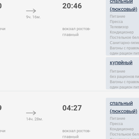
спальный
0
20:46
(люксовый)
Питание
9ч. 16м.
Пресса
Телевизор
очи
вокзал ростов-
Кондиционер
главный
Постельное бел
Санитарно-гиги
Вагоны с правом
один рацион пи
купейный
Питание
без рационов п
Вагоны с правом
один рацион пи
спальный
9
04:27
(люксовый)
Питание
14ч. 28м.
Пресса
Кондиционер
очи
вокзал ростов-
Постельное бел
главный