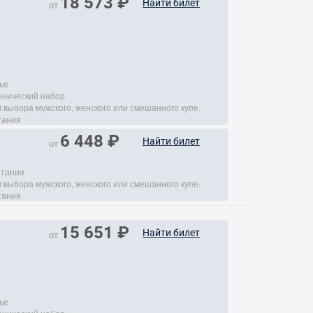
18 573 ₽
Найти билет
от
ье
енический набор
 выбора мужского, женского или смешанного купе.
тания
6 448 ₽
Найти билет
от
итания
 выбора мужского, женского или смешанного купе.
тания
15 651 ₽
Найти билет
от
ье