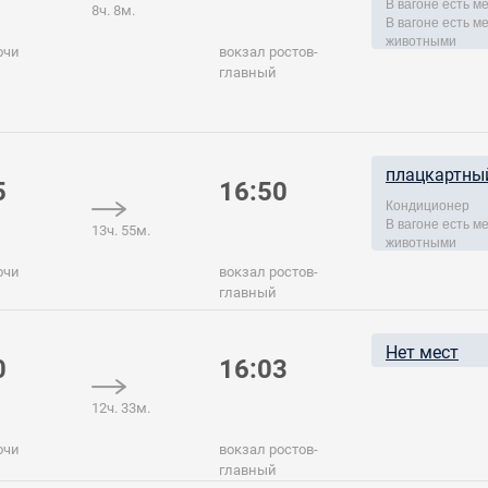
В вагоне есть м
8ч. 8м.
В вагоне есть 
животными
очи
вокзал ростов-
главный
плацкартны
5
16:50
Кондиционер
В вагоне есть 
13ч. 55м.
животными
очи
вокзал ростов-
главный
Нет мест
0
16:03
12ч. 33м.
очи
вокзал ростов-
главный