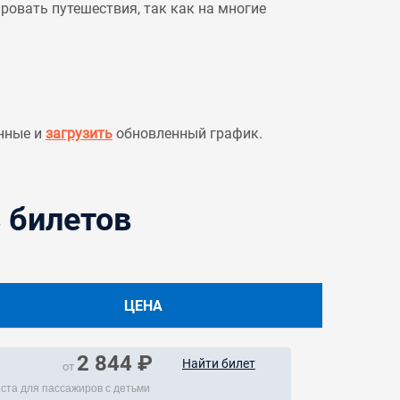
овать путешествия, так как на многие
нные и
загрузить
обновленный график.
 билетов
ЦЕНА
2 844 ₽
Найти билет
от
еста для пассажиров с детьми