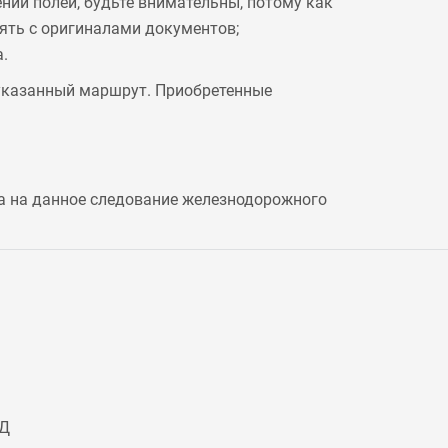
ении полей, будьте внимательны, потому как
рять с оригиналами документов;
.
 указанный маршрут. Приобретенные
а на данное следование железнодорожного
ЖД