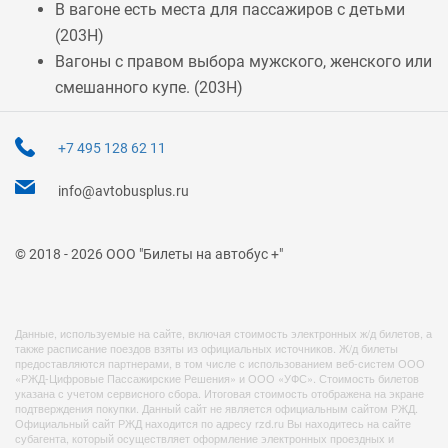
В вагоне есть места для пассажиров с детьми
(
203Н
)
Вагоны с правом выбора мужского, женского или
смешанного купе. (
203Н
)
+7 495 128 62 11
info@avtobusplus.ru
© 2018 - 2026 ООО "Билеты на автобус +"
Данные, используемые на сайте, включая стоимость электронных ж/д билетов, а
также расписание поездов взяты из официальных источников. Ж/д билеты
предоставляются партнерами, в том числе с использованием веб-систем ООО
«РЖД-Цифровые Пассажирские Решения» и ООО «УФС». Стоимость билетов
указана с учетом сервисного сбора. Итоговая стоимость отображена на экране
подтверждения покупки. Данный сайт не является официальным сайтом РЖД.
Официальный сайт РЖД находится по адресу rzd.ru Вы находитесь на сайте
субагента, который осуществляет оформление электронных проездных и