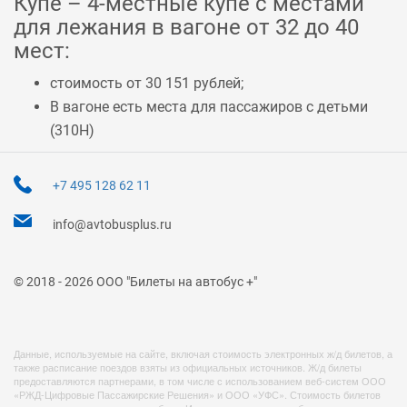
Купе – 4-местные купе с местами
для лежания в вагоне от 32 до 40
мест:
стоимость от 30 151 рублей;
В вагоне есть места для пассажиров с детьми
(
310Н
)
+7 495 128 62 11
info@avtobusplus.ru
© 2018 - 2026 ООО "Билеты на автобус +"
Данные, используемые на сайте, включая стоимость электронных ж/д билетов, а
также расписание поездов взяты из официальных источников. Ж/д билеты
предоставляются партнерами, в том числе с использованием веб-систем ООО
«РЖД-Цифровые Пассажирские Решения» и ООО «УФС». Стоимость билетов