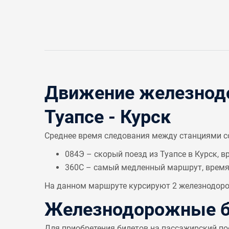
Движение железнодо
Туапсе - Курск
Среднее время следования между станциями 
084Э – скорый поезд из Туапсе в Курск, в
360С – самый медленный маршрут, врем
На данном маршруте курсируют 2 железнодорож
Железнодорожные би
Для приобретения билетов на пассажирский по