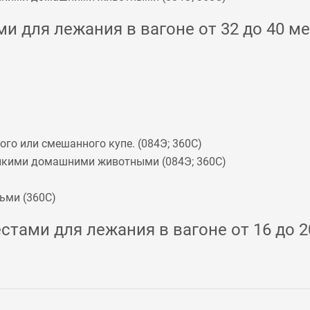
и для лежания в вагоне от 32 до 40 ме
го или смешанного купе. (
084Э
;
360С
)
мелкими домашними животными (
084Э
;
360С
)
ьми (
360С
)
стами для лежания в вагоне от 16 до 2