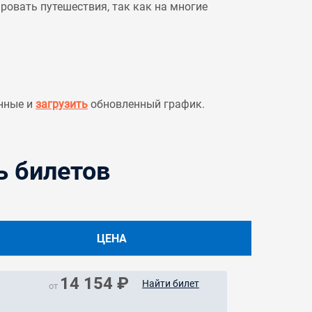
овать путешествия, так как на многие
нные и
загрузить
обновленный график.
ь билетов
ЦЕНА
14 154 ₽
Найти билет
от