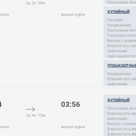
Постельное бел
1д. 2ч. 29м.
купейный
уапсе
вокзал курск
Питание
Кондиционер
Постельное бел
Санитарно-гиги
Вагоны с правом
В вагоне есть 
животными
один рацион пи
плацкартны
Кондиционер
В вагоне есть 
животными
купейный
4
03:56
Постельное бел
В вагоне есть 
1д. 4ч. 12м.
животными
Вагоны с правом
уапсе
вокзал курск
В вагоне есть м
В вагоне есть м