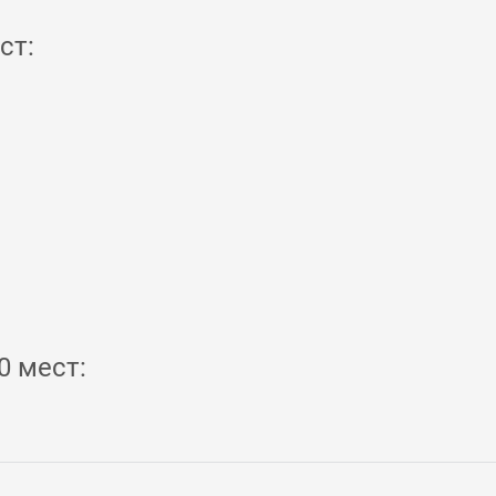
ст:
0 мест: