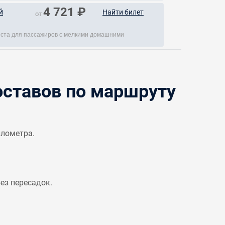
4 721 ₽
й
Найти билет
от
места для пассажиров с мелкими домашними
ставов по маршруту
илометра.
ез пересадок.