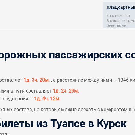
плацкартны
Кондиционер
В вагоне есть 
животными
рожных пассажирских со
составляет
1д. 3ч. 20м.
, а расстояние между ними – 1346 к
ремя в пути составляет
1д. 2ч. 29м.
я следования –
1д. 4ч. 12м.
ных состава, на которых можно доехать с комфортом и б
леты из Туапсе в Курск
езд: