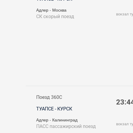
Адлер - Москва
вокзал т
СК
скорый поезд
Поезд 360С
23:4
ТУАПСЕ - КУРСК
Адлер - Калининград
вокзал т
ПАСС
пассажирский поезд