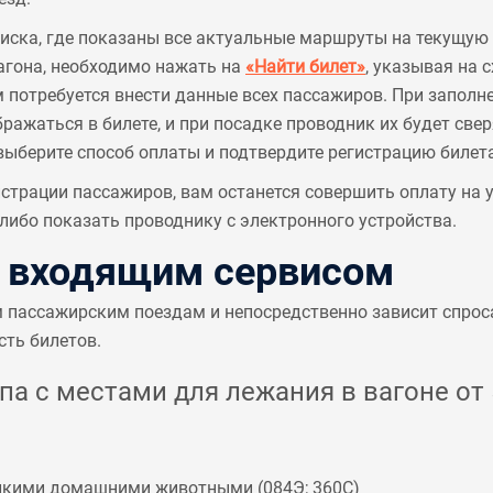
писка, где показаны все актуальные маршруты на текущую 
агона, необходимо нажать на
«Найти билет»
, указывая на 
м потребуется внести данные всех пассажиров. При заполн
ажаться в билете, и при посадке проводник их будет све
выберите способ оплаты и подтвердите регистрацию билета
страции пассажиров, вам останется совершить оплату на
ибо показать проводнику с электронного устройства.
с входящим сервисом
м пассажирским поездам и непосредственно зависит спрос
сть билетов.
а с местами для лежания в вагоне от 5
мелкими домашними животными (
084Э
;
360С
)