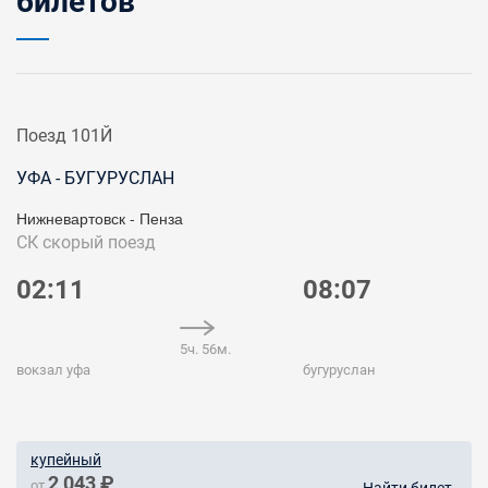
билетов
Поезд 101Й
УФА - БУГУРУСЛАН
Нижневартовск - Пенза
СК
скорый поезд
02:11
08:07
5ч. 56м.
вокзал уфа
бугуруслан
купейный
2 043 ₽
от