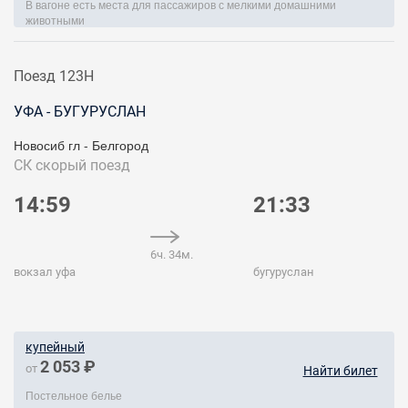
В вагоне есть места для пассажиров с мелкими домашними
животными
Поезд 123Н
УФА - БУГУРУСЛАН
Новосиб гл - Белгород
СК
скорый поезд
14:59
21:33
6ч. 34м.
вокзал уфа
бугуруслан
купейный
2 053 ₽
от
Найти билет
Постельное белье