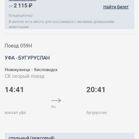
2 115 ₽
от
Найти билет
Кондиционер
В вагоне есть места для пассажиров с мелкими домашними
животными
Поезд 059Н
УФА - БУГУРУСЛАН
Новокузнецк - Кисловодск
СК
скорый поезд
14:41
20:41
6ч.
вокзал уфа
бугуруслан
спальный (люксовый)