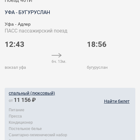
Поезд 461Й
УФА - БУГУРУСЛАН
Уфа - Адлер
ПАСС
пассажирский поезд
12:43
18:56
6ч. 13м.
вокзал уфа
бугуруслан
спальный (люксовый)
11 156 ₽
от
Найти билет
Питание
Пресса
Кондиционер
Постельное белье
Санитарно-гигиенический набор