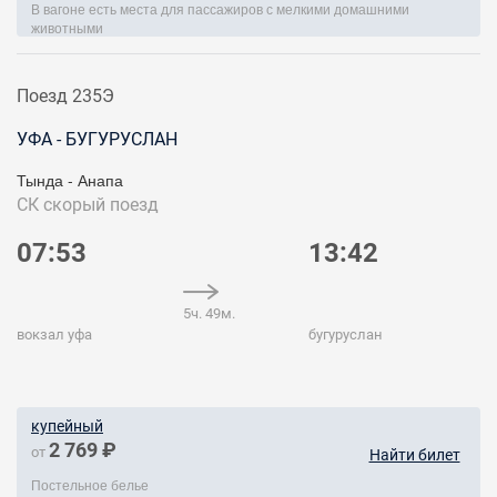
В вагоне есть места для пассажиров с мелкими домашними
животными
Поезд 235Э
УФА - БУГУРУСЛАН
Тында - Анапа
СК
скорый поезд
07:53
13:42
5ч. 49м.
вокзал уфа
бугуруслан
купейный
2 769 ₽
от
Найти билет
Постельное белье