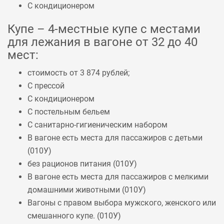
С кондиционером
Купе – 4-местные купе с местами
для лежания в вагоне от 32 до 40
мест:
стоимость от 3 874 рублей;
С прессой
С кондиционером
С постельным бельем
С санитарно-гигиеническим набором
В вагоне есть места для пассажиров с детьми
(
010У
)
без рационов питания (
010У
)
В вагоне есть места для пассажиров с мелкими
домашними животными (
010У
)
Вагоны с правом выбора мужского, женского или
смешанного купе. (
010У
)