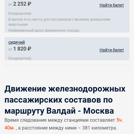
2 252 ₽
от
Найти билет
Кондиционер
В вагоне есть места для пассажиров с мелкими домашними
животными
Нефирменный вагон фирменного поезда
сидячий
1 820 ₽
от
Найти билет
Кондиционер
Движение железнодорожных
пассажирских составов по
маршруту Валдай - Москва
Время следования между станциями составляет
5ч.
40м.
, а расстояние между ними – 381 километра.