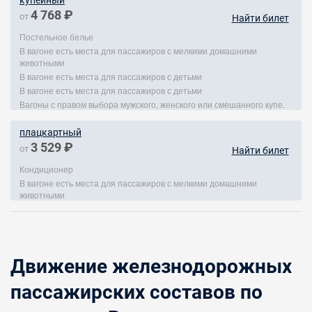
купейный
4 768 ₽
от
Найти билет
Постельное белье
В вагоне есть места для пассажиров с мелкими домашними
животными
В вагоне есть места для пассажиров с детьми
В вагоне есть места для пассажиров с детьми
Вагоны с правом выбора мужского, женского или смешанного купе.
плацкартный
3 529 ₽
от
Найти билет
Кондиционер
В вагоне есть места для пассажиров с мелкими домашними
животными
Движение железнодорожных
пассажирских составов по