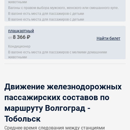
животными
Вагоны с правом выбора мужского, женского или смешанного купе.
В вагоне есть места для пассажиров с детьми
В вагоне есть места для пассажиров с детьми
плацкартный
8 366 ₽
от
Найти билет
Кондиционер
В вагоне есть места для пассажиров с мелкими домашними
животными
Движение железнодорожных
пассажирских составов по
маршруту Волгоград -
Тобольск
Среднее время следования между станциями