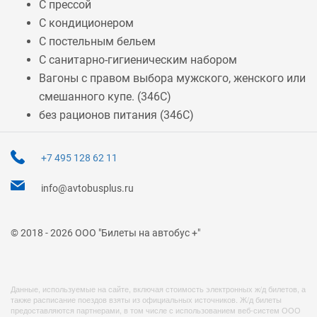
С прессой
С кондиционером
С постельным бельем
С санитарно-гигиеническим набором
Вагоны с правом выбора мужского, женского или
смешанного купе. (
346С
)
без рационов питания (
346С
)
+7 495 128 62 11
info@avtobusplus.ru
© 2018 - 2026 ООО "Билеты на автобус +"
Данные, используемые на сайте, включая стоимость электронных ж/д билетов, а
также расписание поездов взяты из официальных источников. Ж/д билеты
предоставляются партнерами, в том числе с использованием веб-систем ООО