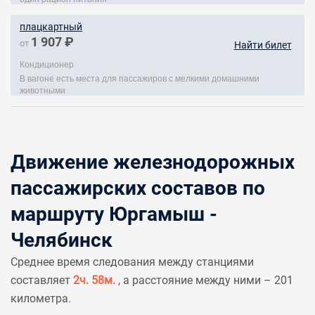
плацкартный
1 907 ₽
от
Найти билет
Кондиционер
В вагоне есть места для пассажиров с мелкими домашними
животными
Движение железнодорожных
пассажирских составов по
маршруту Юргамыш -
Челябинск
Среднее время следования между станциями
составляет
2ч. 58м.
, а расстояние между ними – 201
километра.