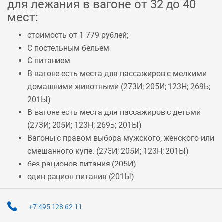
для лежания в вагоне от 32 до 40
мест:
стоимость от 1 779 рублей;
С постельным бельем
С питанием
В вагоне есть места для пассажиров с мелкими
домашними животными (
273И
;
205И
;
123Н
;
269Ь
;
201Ы
)
В вагоне есть места для пассажиров с детьми
(
273И
;
205И
;
123Н
;
269Ь
;
201Ы
)
Вагоны с правом выбора мужского, женского или
смешанного купе. (
273И
;
205И
;
123Н
;
201Ы
)
без рационов питания (
205И
)
один рацион питания (
201Ы
)
+7 495 128 62 11